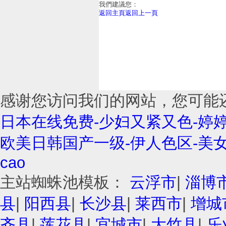
我們建議您：
返回主頁
返回上一頁
感谢您访问我们的网站，您可能
日本在线免费-少妇又紧又色-婷婷
欧美日韩国产一级-伊人色区-美
cao
主站蜘蛛池模板：
云浮市
|
淄博
县
|
阳西县
|
长沙县
|
莱西市
|
增城
齐县
|
莲花县
|
宜城市
|
大竹县
|
乐